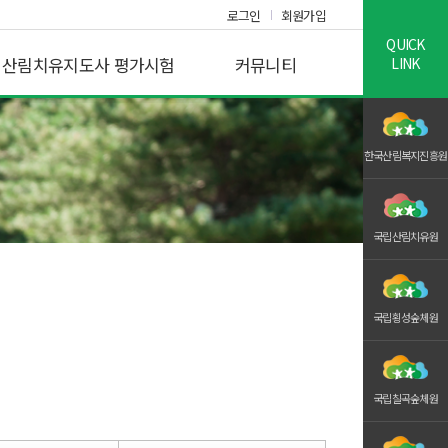
로그인
회원가입
QUICK
산림치유지도사 평가시험
커뮤니티
LINK
한국산림복지진흥원
국립산림치유원
국립횡성숲체원
국립칠곡숲체원