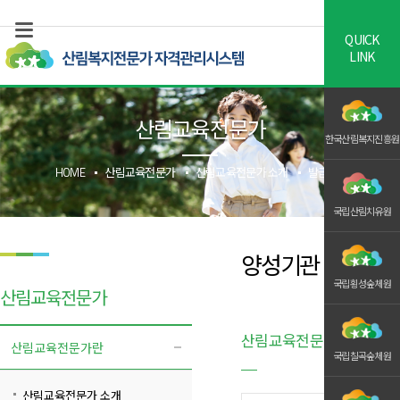
QUICK
LINK
산림교육전문가
한국산림복지진흥원
HOME
산림교육전문가
산림교육전문가 소개
발급현황
국립산림치유원
양성기관 지정현
국립횡성숲체원
산림교육전문가
산림교육전문가 양성기관 
산림교육전문가란
국립칠곡숲체원
산림교육전문가 소개